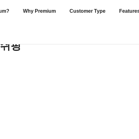
ium?
Why Premium
Customer Type
Feature
쉬핑